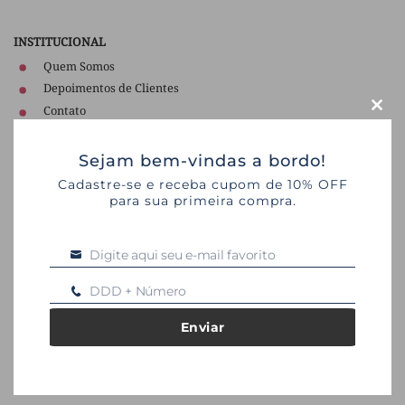
INSTITUCIONAL
Quem Somos
Depoimentos de Clientes
Contato
CLO
Políticas de Privacidade
THIS
Termos de Uso
Sejam bem-vindas a bordo!
MOD
Cadastre-se e receba cupom de 10% OFF
para sua primeira compra.
LINKS UTEIS
Digite aqui seu e-mail favorito
Email
Como Comprar
DDD + Número
Celular
Segurança
Envios e Fretes
Enviar
Pagamento
Tempo de Garantia
Trocas e Devoluções