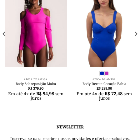
Add to
Add to
wishlist
wishlist
#DICA DE AMIGA
#DICA DE AMIGA
Body Sobreposição Malta
Body Decote Coração Bahia
R$
379,90
R$
289,90
Em até
4
x de
R$
94,98
sem
Em até
4
x de
R$
72,48
sem
juros
juros
NEWSLETTER
Inscreva-se para receber nossas novidades e ofertas exclusivas.