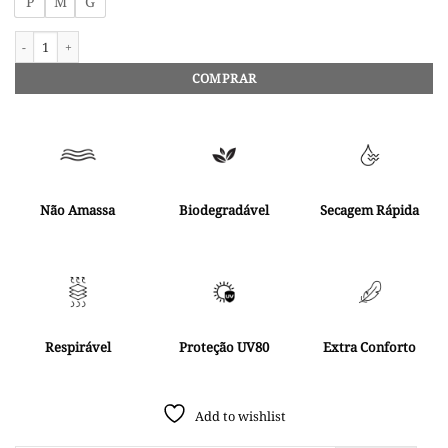
P
M
G
Body Drapeado Cauípe quantidade
COMPRAR
Não Amassa
Biodegradável
Secagem Rápida
Respirável
Proteção UV80
Extra Conforto
Add to wishlist