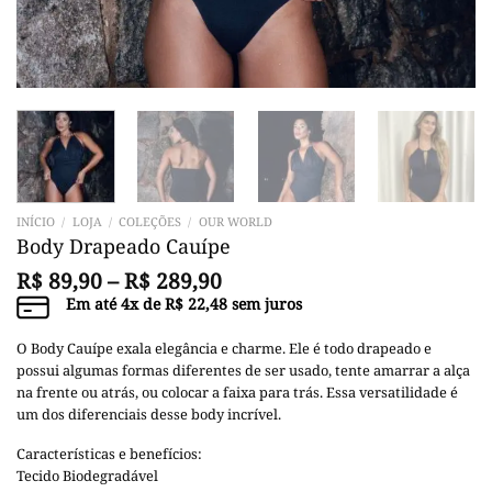
INÍCIO
/
LOJA
/
COLEÇÕES
/
OUR WORLD
Body Drapeado Cauípe
R$
89,90
–
R$
289,90
Em até
4
x de
R$
22,48
sem juros
O Body Cauípe exala elegância e charme. Ele é todo drapeado e
possui algumas formas diferentes de ser usado, tente amarrar a alça
na frente ou atrás, ou colocar a faixa para trás. Essa versatilidade é
um dos diferenciais desse body incrível.
Características e benefícios:
Tecido Biodegradável