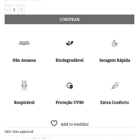
Kimono Longo Listrado Crochê quantidade
COMPRAR
Não Amassa
Biodegradável
Secagem Rápida
Respirável
Proteção UV80
Extra Conforto
Add to wishlist
SKU:
Não aplicável